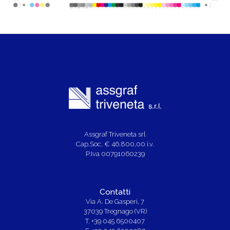
Assgraf Triveneta srl
Cap.Soc. € 46.800,00 i.v.
P.Iva 00791060239
Contatti
Via A. De Gasperi, 7
37039 Tregnago (VR)
T. +39 045 6500407