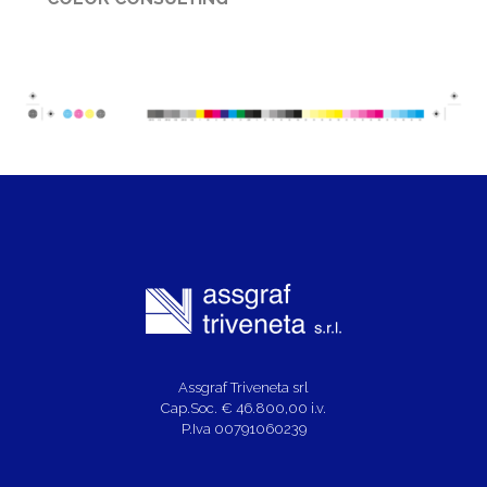
Assgraf Triveneta srl
Cap.Soc. € 46.800,00 i.v.
P.Iva 00791060239