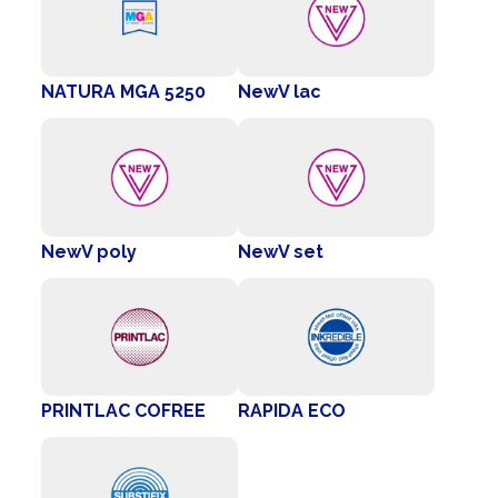
NATURA MGA 5250
NewV lac
NewV poly
NewV set
PRINTLAC COFREE
RAPIDA ECO