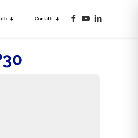
tti
Contatti
P30