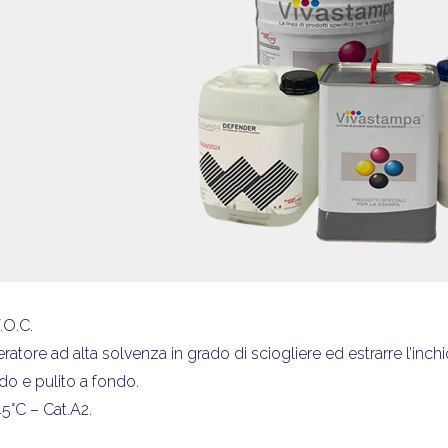
.O.C.
ratore ad alta solvenza in grado di sciogliere ed estrarre l’inch
o e pulito a fondo.
>45°C – Cat.A2.