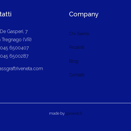
atti
Company
 De Gasperi, 7
Chi Siamo
 Tregnago (VR)
Prodotti
9 045 6500407
9 045 6500287
Blog
assgraftriveneta.com
Contatti
made by
gasweb.it