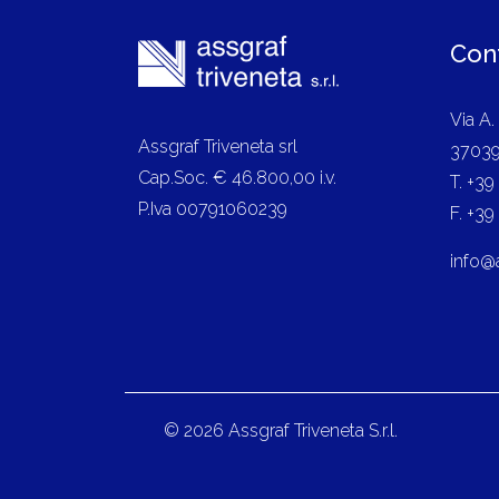
Cont
Via A.
Assgraf Triveneta srl
37039
Cap.Soc. € 46.800,00 i.v.
T. +3
P.Iva 00791060239
F. +3
info@
© 2026 Assgraf Triveneta S.r.l.