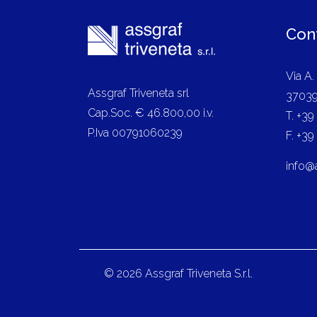
Cont
Via A.
Assgraf Triveneta srl
37039
Cap.Soc. € 46.800,00 i.v.
T. +3
P.Iva 00791060239
F. +3
info@
© 2026 Assgraf Triveneta S.r.l.