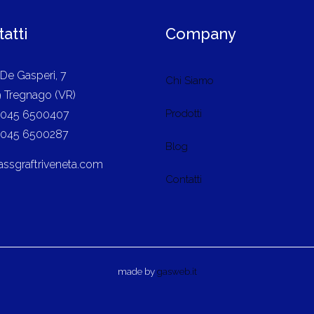
atti
Company
 De Gasperi, 7
Chi Siamo
 Tregnago (VR)
Prodotti
9 045 6500407
9 045 6500287
Blog
assgraftriveneta.com
Contatti
made by
gasweb.it